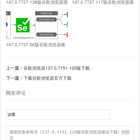
147.0.7727.138版谷歌浏览器驱
147.0.7727.117版谷歌浏览器驱
动下载
动下载
147.0.7727.56版谷歌浏览器驱
动下载
上一篇：
谷歌浏览器137.0.7151.120版下载
下一篇：
下载谷歌浏览器官方下载
网友评论