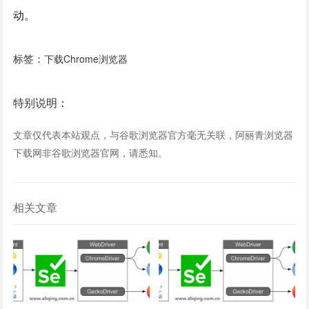
动。
标签：
下载Chrome浏览器
特别说明：
文章仅代表本站观点，与谷歌浏览器官方毫无关联，阿丽青浏览器
下载网非谷歌浏览器官网，请悉知。
相关文章