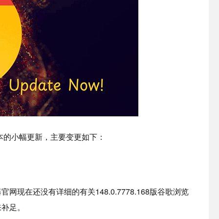
168 版本的小幅更新，主要变更如下：
现在还没有详细的有关148.0.7778.168版谷歌浏览
来补足。