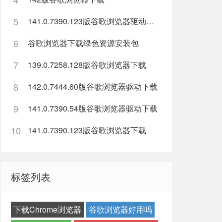
5
141.0.7390.123版谷歌浏览器驱动下载
6
谷歌浏览器下载绿色资源安装包
7
139.0.7258.128版谷歌浏览器下载
8
142.0.7444.60版谷歌浏览器驱动下载
9
141.0.7390.54版谷歌浏览器驱动下载
10
141.0.7390.123版谷歌浏览器下载
标签列表
下载Chrome浏览器
谷歌浏览器好用吗