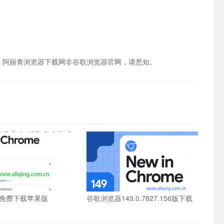
，阿丽青浏览器下载网非谷歌浏览器官网，请悉知。
免费下载苹果版
谷歌浏览器149.0.7827.156版下载