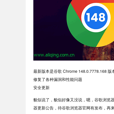
最新版本是谷歌 Chrome 148.0.7778.
修复了各种漏洞和性能问题
安全更新
貌似说了，貌似好像又没说，嗯，谷歌浏览器官网
器更新公告，待谷歌浏览器官网有发布，再