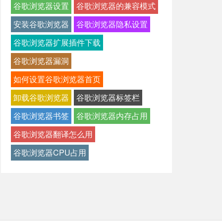
谷歌浏览器设置
谷歌浏览器的兼容模式
安装谷歌浏览器
谷歌浏览器隐私设置
谷歌浏览器扩展插件下载
谷歌浏览器漏洞
如何设置谷歌浏览器首页
卸载谷歌浏览器
谷歌浏览器标签栏
谷歌浏览器书签
谷歌浏览器内存占用
谷歌浏览器翻译怎么用
谷歌浏览器CPU占用