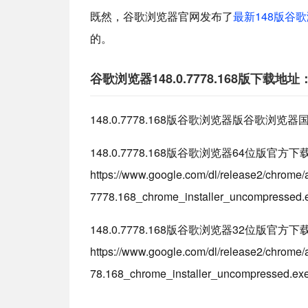
既然，谷歌浏览器官网发布了
最新148版谷
的。
谷歌浏览器148.0.7778.168版下载地址
148.0.7778.168版谷歌浏览器版谷歌浏览
148.0.7778.168版谷歌浏览器64位版官方下
https://www.google.com/dl/release2/chrome
7778.168_chrome_installer_uncompressed.
148.0.7778.168版谷歌浏览器32位版官方下
https://www.google.com/dl/release2/chrome
78.168_chrome_installer_uncompressed.ex